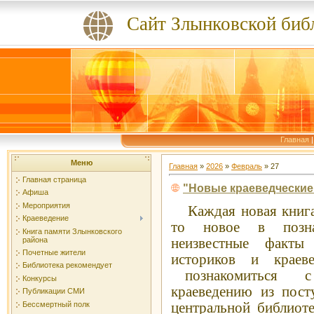
Сайт Злынковской биб
Главная
Меню
Главная
»
2026
»
Февраль
»
27
Главная страница
"Новые краеведческие 
Афиша
Мероприятия
Каждая новая книга
Краеведение
то новое в позна
Книга памяти Злынковского
района
неизвестные факты 
Почетные жители
историков и краев
Библиотека рекомендует
познакомиться с 
Конкурсы
краеведению из пост
Публикации СМИ
Бессмертный полк
центральной библиоте