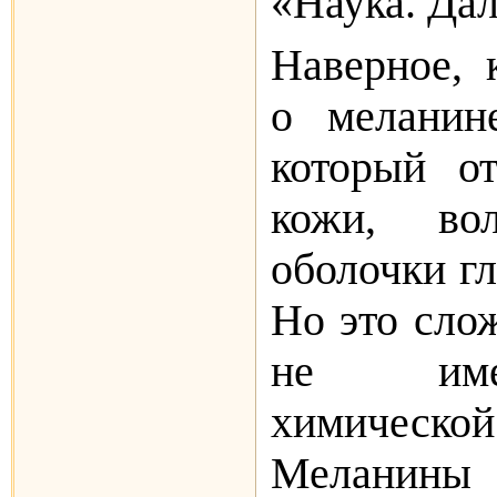
«Наука. Дал
Наверное,
о меланин
который от
кожи, во
оболочки гл
Но это сло
не име
химическ
Меланин