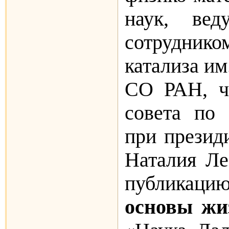
наук, ве
сотрудни
катализа им
СО РАН, ч
совета 
при презид
Наталия Ле
публик
основы ж