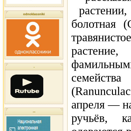
растении
odnoklassniki
болотная
(
травянист
растени
фамильн
.
семейств
(
Ranunculac
апреля — на
...
ручьёв, 