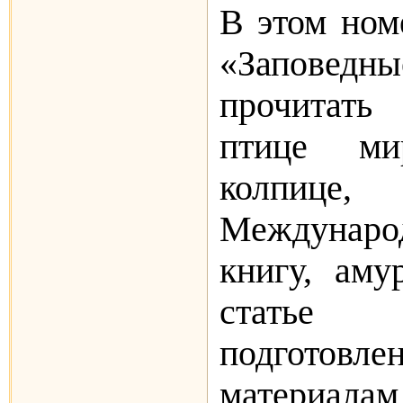
В этом ном
«Заповедны
прочитат
птице ми
колпице,
Междунар
книгу, аму
статье К
подгото
материала