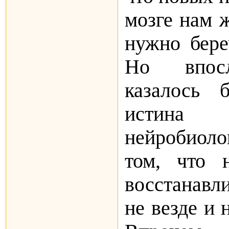
мозге нам ж
нужно береч
Но впосл
казалось 
истина п
нейробиоло
том, что 
восстанавл
не везде и 