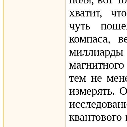
хватит, чт
чуть поше
компаса, в
миллиард
магнитного
тем не мен
измерять. О
исследован
квантового