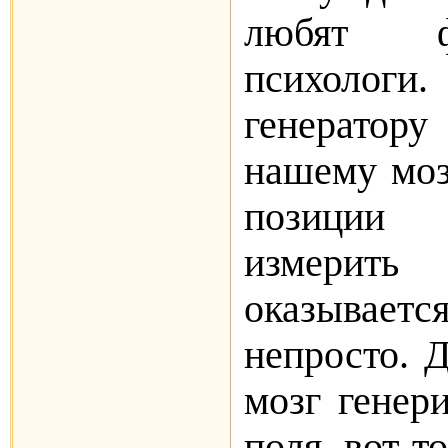
любят 
психолог
генерато
нашему моз
позиции
измерить
оказыва
непросто. Д
мозг генер
поля, вот т