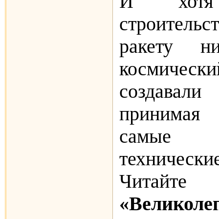
И хот
строител
ракету н
космическ
создава
принимая
самые н
техничес
Читайт
«Великоле