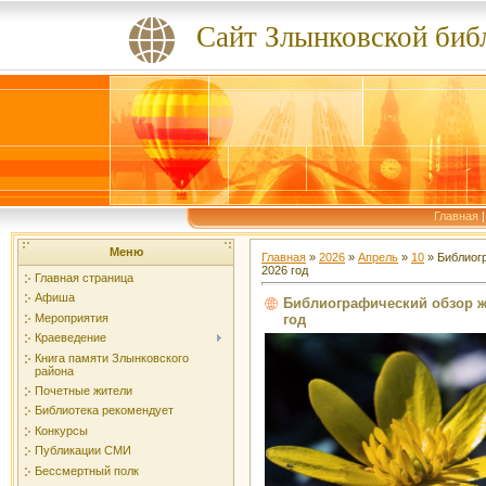
Сайт Злынковской биб
Главная
Меню
Главная
»
2026
»
Апрель
»
10
» Библиог
2026 год
Главная страница
Афиша
Библиографический обзор жу
год
Мероприятия
Краеведение
Книга памяти Злынковского
района
Почетные жители
Библиотека рекомендует
Конкурсы
Публикации СМИ
Бессмертный полк