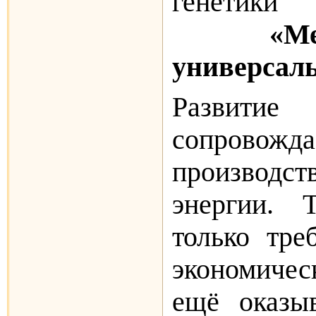
генети
«
универсал
Развитие
сопро­вож
производств
энергии. 
только тре
экономичес
ещё оказыв