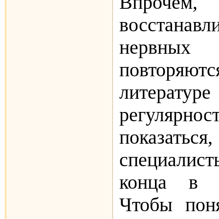
Впро­чем
восстанавл
нервны
повторяю
литерату
регулярно
показа
специалис
конца в 
Чтобы пон