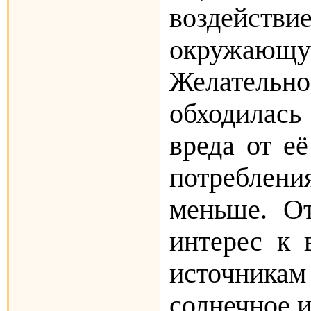
возде
окружаю
Желательно
обходилась
вреда от её
по­требл
меньше. О
интерес к 
источника
солнечное и