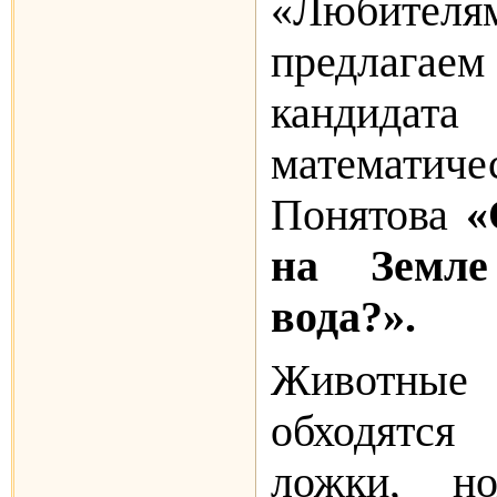
«Любителя
предлаг
кандида
математич
Понятова
«
на Земл
вода?».
Животны
обходятся
ложки, н