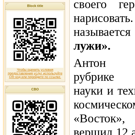
своего г
Block title
нарисова
называетс
лужи».
Антон П
Чтобы оценить условия
рубрике 
предоставления услуг используйте
QR-код или перейдите по ссылке.
науки и те
СВО
космичес
«Восток»
вершил 12 а