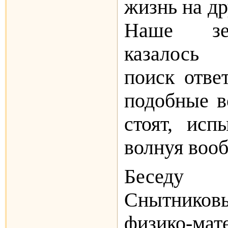
жизнь на др
Наше зе
казалось 
поиск отве
подобные в
стоят, исп
волнуя воо
Беседу 
Снытников
физико-мат