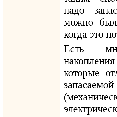
надо запа
можно было
когда это п
Есть мн
накоплен
которые от
запасае
(механичес
электричес