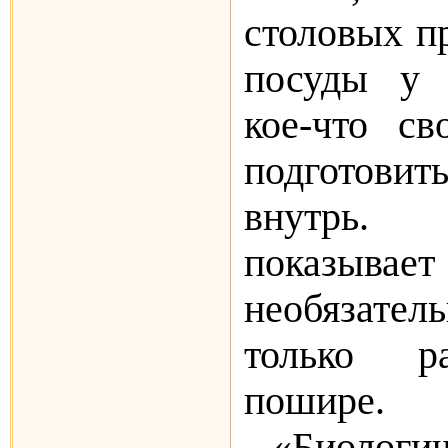
столовых п
посуды у 
кое-что св
подготовит
внутрь.
показывает 
необязат
только р
пошире.
«Биологич