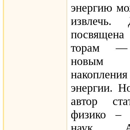
энергию мо
извлечь. 
посвящена 
торам — 
новым у
накопления
энергии. Н
автор ст
физико – 
наук А