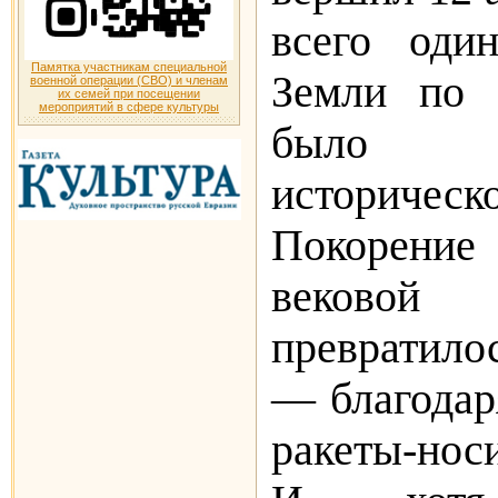
всего оди
Памятка участникам специальной
Земли по 
военной операции (СВО) и членам
их семей при посещении
мероприятий в сфере культуры
было г
историче
Покорени
веков
превратило
— благодар
ракеты-носи