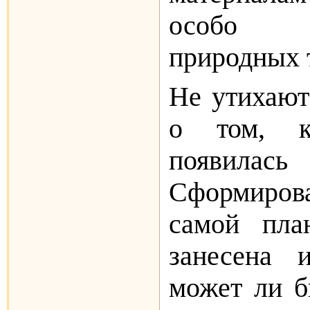
особо 
природных 
Не утихают
о том, к
появил
Сформиро­в
самой пла
занесена 
может ли б