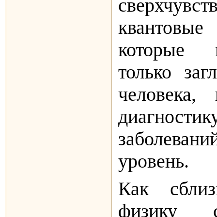
сверхчувст
квантов
которые 
только заг
человека,
диагнос
заболева
уровень.
Как сблиз
физику с