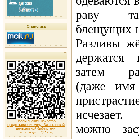
одеваются в
раву та
блещущих н
Статистика
Разливы жё
держатся 
.
затем рас
(даже имя
пристрас
исчезает.
Чтобы оценить качество
можно за
предоставления услуг Злынковской
центральной библиотеки,
используйте QR-код