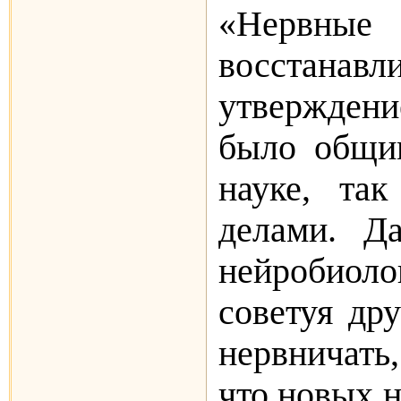
«Нервны
восстанавл
утверждени
было общи
науке, та
делами. Д
нейробио
советуя др
нервни­чат
что новых н