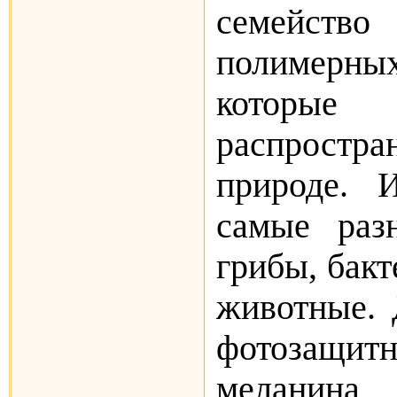
семейс
полимерн
котор
распростр
природе. 
самые раз
грибы, бакт
животные. 
фотозащит­
меланина