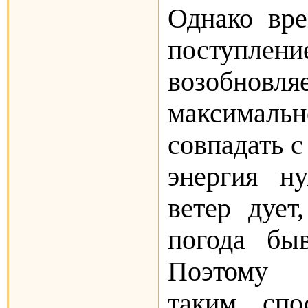
Однако вре
по­ступлени
возобновл
максимал
совпадать с
энергия н
ветер дует,
погода быв
Поэто­му
таким спо