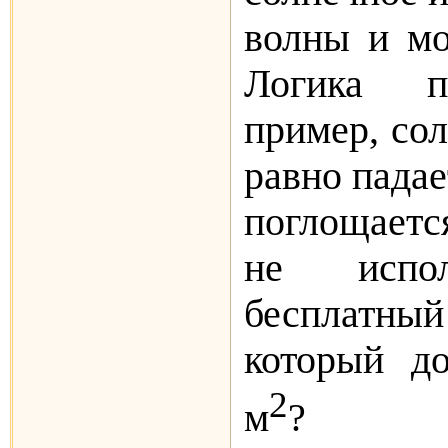
волны и мо
Логика п
пример, сол
равно падае
поглощается
не испол
бесплатный
который до
2
м
?