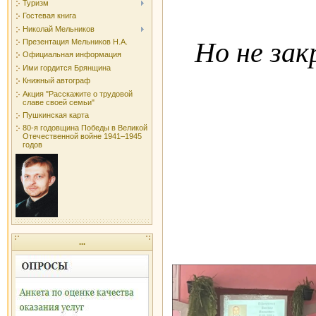
Туризм
Гостевая книга
Николай Мельников
Но не за
Презентация Мельников Н.А.
Официальная информация
Ими гордится Брянщина
Книжный автограф
Акция "Расскажите о трудовой
славе своей семьи"
Пушкинская карта
80-я годовщина Победы в Великой
Отечественной войне 1941–1945
годов
Ч
...