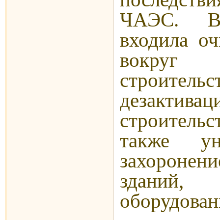
ЧАЭС. В
входила оч
вокруг
строительс
дезактиваци
строитель
также ун
захоронени
зданий
оборудован