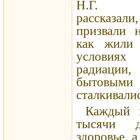
Н.Г. Би
рассказ
призвали 
как жили
условиях
радиаци
бытовыми
сталкивалис
Каждый 
тысячи д
здоровье, а