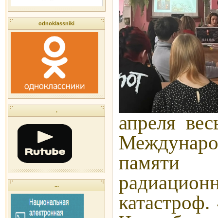
odnoklassniki
.
апреля вес
Междуна
памят
радиацио
...
катастроф. 