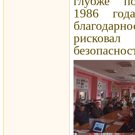
глубже п
1986 год
благодарн
рисковал
безопаснос