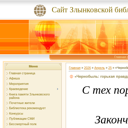
Сайт Злынковской биб
Главная
Меню
Главная
»
2026
»
Апрель
»
25
» «Чернобы
Главная страница
«Чернобыль: горькая правд
Афиша
Мероприятия
С тех по
Краеведение
Книга памяти Злынковского
района
Почетные жители
Библиотека рекомендует
Конкурсы
Закон
Публикации СМИ
Бессмертный полк