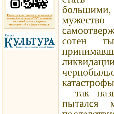
большими
Памятка участникам специальной
муже
военной операции (СВО) и членам
их семей при посещении
мероприятий в сфере культуры
самоотве
сотен ты
принимав
ликвидаци
чернобыль
катастроф
– так наз
пытался м
последст