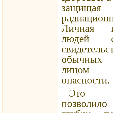
защищая
радиацио
Личная и
людей с
свидетель
обычных 
лицом 
опасности.
Это м
позволи