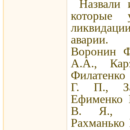
Назвали 
которые 
ликвидаци
аварии.
Воронин Ф
А.А., Ка
Филатенко 
Г. П., З
Ефименко 
В. Я., З
Рахманько 