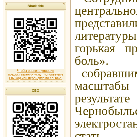
центральн
Block title
представ
литератур
горькая п
боль». 
собравшим
Чтобы оценить условия
предоставления услуг используйте
QR-код или перейдите по ссылке.
масштаб
СВО
результа
Чернобыл
электрос
стать 