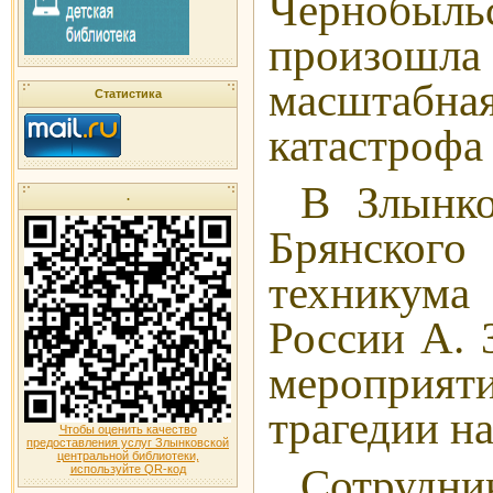
Чернобы
произо
масштабна
Статистика
катастрофа
В Злынко
.
Брянског
техникум
России А. 
мероприяти
трагедии н
Чтобы оценить качество
предоставления услуг Злынковской
центральной библиотеки,
Сотрудни
используйте QR-код