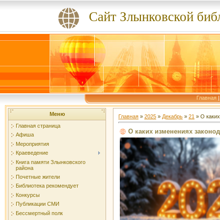
Сайт Злынковской биб
Главная
Меню
Главная
»
2025
»
Декабрь
»
21
» О каких
Главная страница
О каких изменениях законод
Афиша
Мероприятия
Краеведение
Книга памяти Злынковского
района
Почетные жители
Библиотека рекомендует
Конкурсы
Публикации СМИ
Бессмертный полк