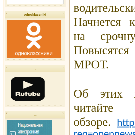
водительс
odnoklassniki
Начнется 
на срочн
Повысятся
МРОТ.
.
Об этих 
чи
...
обзоре.
http
req=opennew