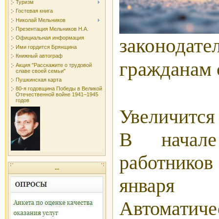
Туризм
Гостевая книга
Николай Мельников
Презентация Мельников Н.А.
законодат
Официальная информация
Ими гордится Брянщина
Книжный автограф
гражданам с
Акция "Расскажите о трудовой
славе своей семьи"
Пушкинская карта
80-я годовщина Победы в Великой
Отечественной войне 1941–1945
годов
Увеличится
В начале
работников
...
января
Автомат