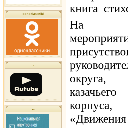
книга стих
odnoklassniki
На тор
мероприят
присутство
руководит
.
округа, 
казачьег
корпуса
...
«Движен