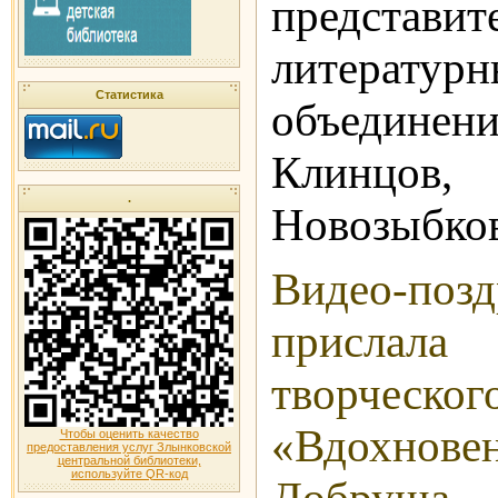
представит
литератур
Статистика
объединен
Клинцо
.
Новозыбков
Видео-позд
прислала
творческо
«Вдохнов
Чтобы оценить качество
предоставления услуг Злынковской
центральной библиотеки,
используйте QR-код