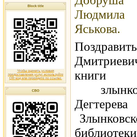
Добруша 
Block title
Людмила 
Яськова.
Поздрави
Дмитриев
книги
Чтобы оценить условия
предоставления услуг используйте
QR-код или перейдите по ссылке.
злынков
СВО
Дегтерев
Злынковск
библио