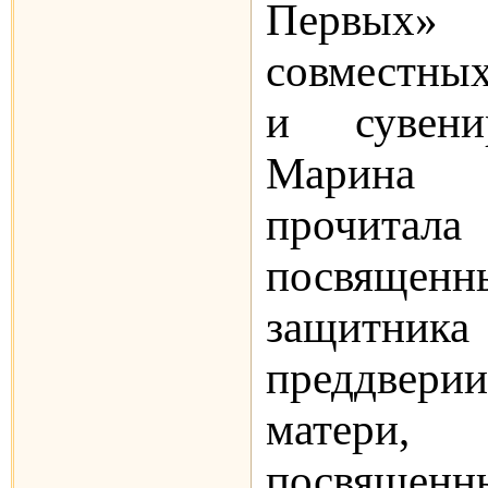
Первых» 
совместны
и сувени
Марина В
прочитала 
посвящ
защитника
преддверии
матер
посвященн