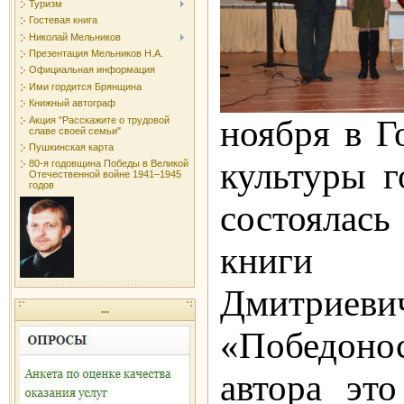
Туризм
Гостевая книга
Николай Мельников
Презентация Мельников Н.А.
Официальная информация
Ими гордится Брянщина
Книжный автограф
ноября в 
Акция "Расскажите о трудовой
славе своей семьи"
Пушкинская карта
культуры г
80-я годовщина Победы в Великой
Отечественной войне 1941–1945
годов
состоялас
книги 
Дмитриев
...
«Победо
автора эт