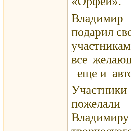
«Орфей».
Владимир
подарил св
участника
все жела
еще и авто
Участни
пожелал
Владимир