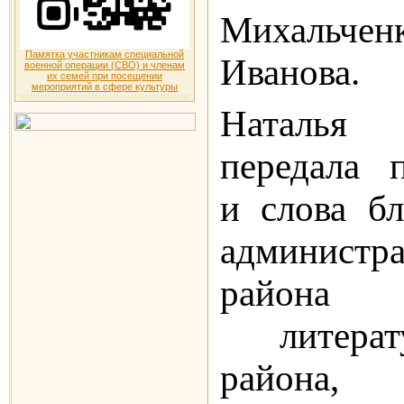
Михальч
Памятка участникам специальной
Иванова.
военной операции (СВО) и членам
их семей при посещении
мероприятий в сфере культуры
Наталья 
передала 
и слова бл
админист
района з
литерат
района, 