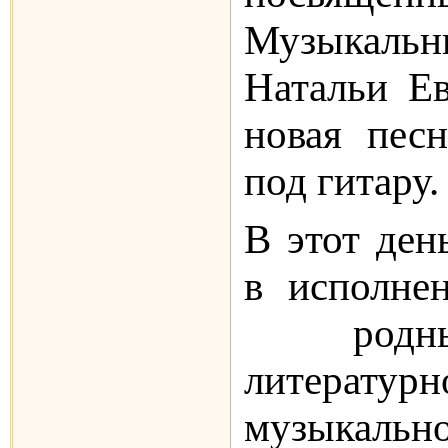
Музыкальн
Натальи Ев
новая песн
под гитару.
В этот ден
в исполнен
родны
литер
музыкально