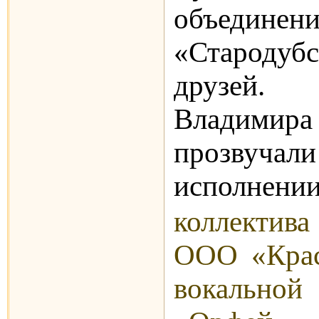
объединен
«Стародуб
друзей
Владимир
прозвуч
исполнени
коллекти
ООО «Крас
вокаль