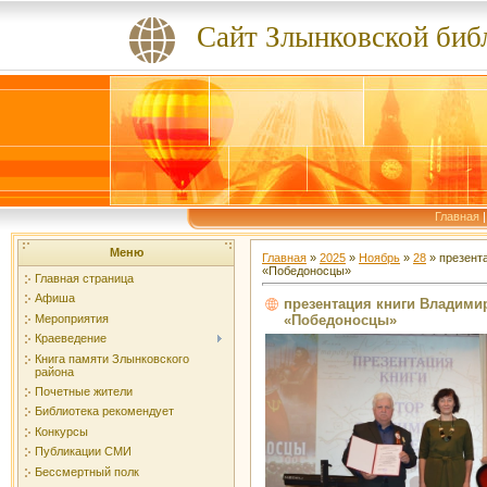
Сайт Злынковской биб
Главная
Меню
Главная
»
2025
»
Ноябрь
»
28
» презент
«Победоносцы»
Главная страница
Афиша
презентация книги Владими
«Победоносцы»
Мероприятия
Краеведение
Книга памяти Злынковского
района
Почетные жители
Библиотека рекомендует
Конкурсы
Публикации СМИ
Бессмертный полк