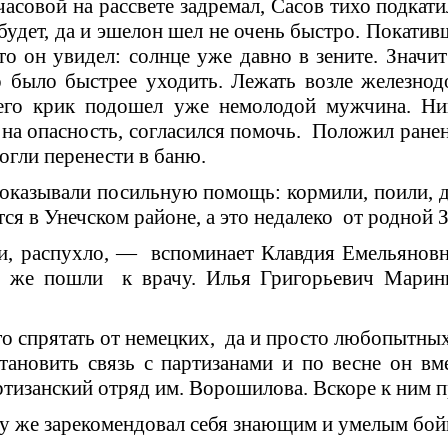
 часовой на рассвете задремал, Сасов тихо подкат
 будет, да и эшелон шел не очень быстро. Покати
о он увидел: солнце уже давно в зените. Значит
о было быстрее уходить. Лежать возле железно
его крик подошел уже немолодой мужчина. Ни
на опасность, согласился помочь. Положил ранено
огли перенести в баню.
казывали по­сильную помощь: кормили, поили, 
дится в Унечском районе, а это недалеко от родно
 распухло, — вспоминает Клавдия Емельяновна,
у же пошли к врачу. Илья Григорьевич Марин
о спрятать от немецких, да и просто любопытных
тановить связь с партиза­нами и по весне он в
тизанский отряд им. Ворошилова. Вскоре к ним п
зу же зарекомен­довал себя знающим и умелым бой