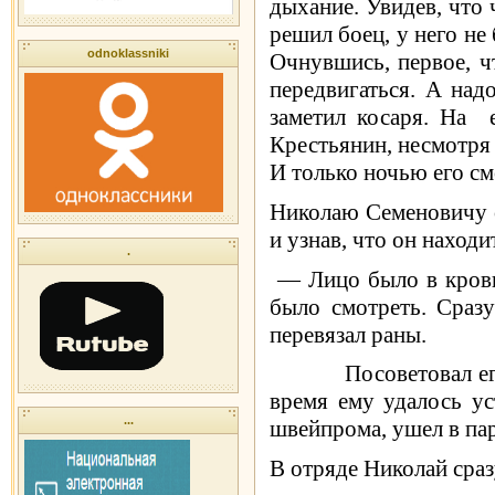
дыхание. Уви­дев, что
решил боец, у него не
odnoklassniki
Очнувшись, первое, чт
передвигаться. А над
заметил косаря. На 
Крестьянин, несмотря 
И только ночью его см
Николаю Семеновичу о
и узнав, что он нахо­
.
— Лицо было в крови,
было смотреть. Сраз
перевязал раны.
Посоветовал ег
время ему удалось ус
...
швейпрома, ушел в пар
В отряде Николай сра