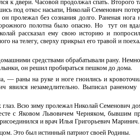
ился к двери. Часовой продолжал спать. Второго т
вшись под откос насыпи, Николай Семенович поте­р
 он пролежал без сознания долго. Раненая нога 
дорожного полотна было опасно. Но тут он вдал
колай рассказал ему свою историю и попроси
го на телегу, сверху при­крыл его травой и поеха
домашними средствами обрабатывали рану. Немно
й Злынки, он решил пробираться пешком до дома.
 — ра­ны на руке и ноге гноились и кровоточи
ич явился незамедлительно. Выписал раненому
 глаз. Всю зиму пролежал Николай Семенович дом
месте с Яковом Львовичем Черняком, бывшим пре
ри­соединился и врач Илья Григорьевич Ма­ринич.
цом. Это был истинный патриот своей Родины.