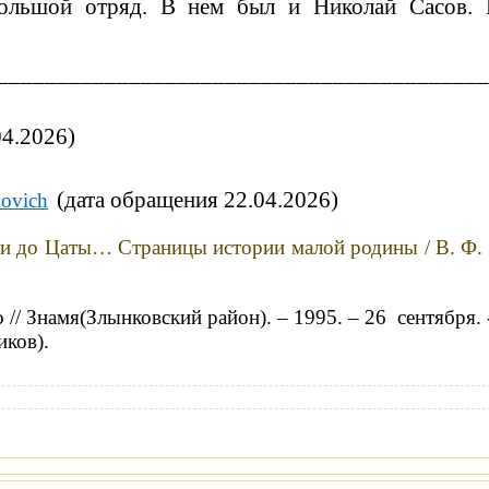
ебольшой отряд. В нем был и Николай Сасов.
_________________________________________
4.2026)
(дата обращения 22.04.2026)
novich
ти
до Цаты… Страницы истории малой родины / В. Ф. 
// Знамя(Злынковский район). – 1995. – 26 сентября. 
иков).