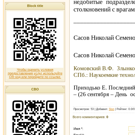
недобитые подраздел
Block title
столкновений с врагам
__________________
Сасов Николай Семен
Сасов Николай Семен
Комовский В.Ф. Злынков
Чтобы оценить условия
предоставления услуг используйте
СПб.: Наукоемкие технол
QR-код или перейдите по ссылке.
Приходько Е. Последний 
СВО
– (26 сентября – День о
Просмотров
: 53 |
Добавил
:
Slon
|
Рейтинг
:
0.0
/
0
Всего комментариев
:
0
Имя *:
Email *: