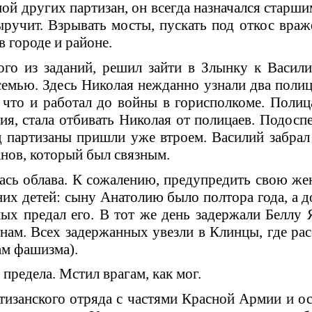
пой других пар­тизан, он всегда назначался старши
­ручит. Взрывать мосты, пускать под откос враж
 городе и районе.
ого из заданий, ре­шил зайти в Злынку к Васил
семью. Здесь Николая нежданно узнали два полиц
, что и работал до войны в горисполкоме. Поли
я, стала отбивать Николая от поли­цаев. Подосп
яд партизаны пришли уже втроем. Василий забрал
анов, который был связным.
ась облава. К сожалению, предупредить свою жен
них детей: сыну Анатолию было полтора года, а д
ных предал его. В тот же день задержали Беллу 
нам. Всех задер­жанных увезли в Клинцы, где рас
ам фашизма).
предела. Мстил врагам, как мог.
изанского отря­да с частями Красной Армии и ос