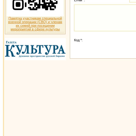
Памятка участникам специальной
военной операции (СВО) и членам
их семей при посещении
мероприятий в сфере культуры
Код *: