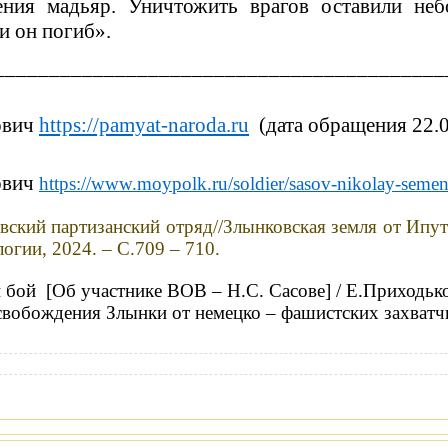
е­ния мадьяр. Уничтожить врагов оставили н
и он погиб».
_________________________________________
ович
https://pamyat-naroda.ru
(дата обращения 22.0
ович
https://www.moypolk.ru/soldier/sasov-nikolay-seme
ский партизанский отряд//Злынковская земля от Ипу
огии, 2024. – С.709 – 710.
бой [Об участнике ВОВ – Н.С. Сасове] / Е.Приходько 
свобождения Злынки от немецко – фашистских захватч