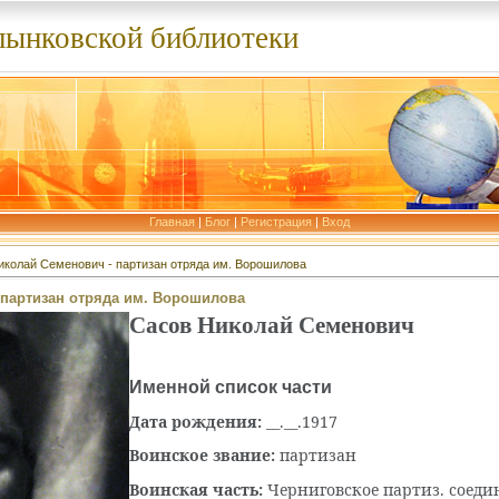
лынковской библиотеки
Главная
|
Блог
|
Регистрация
|
Вход
иколай Семенович - партизан отряда им. Ворошилова
 партизан отряда им. Ворошилова
Сасов Николай Семенович
Именной список части
Дата рождения:
__.__.1917
Воинское звание:
партизан
Воинская часть:
Черниговское партиз. соеди