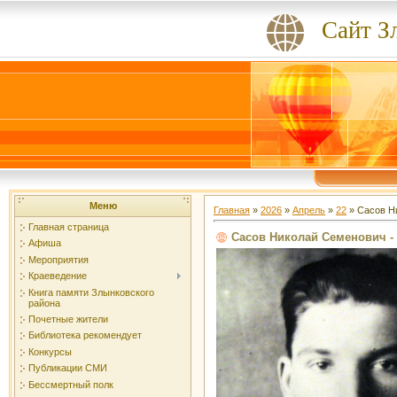
Сайт З
Меню
Главная
»
2026
»
Апрель
»
22
» Сасов Н
Главная страница
Сасов Николай Семенович -
Афиша
Мероприятия
Краеведение
Книга памяти Злынковского
района
Почетные жители
Библиотека рекомендует
Конкурсы
Публикации СМИ
Бессмертный полк