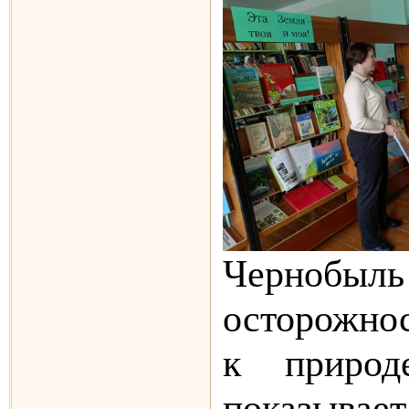
Черно
осторожно
к природ
показыва