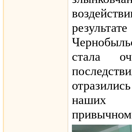
воздейств
результа
Чернобы
стала оч
последств
отразилис
наших 
привычном 