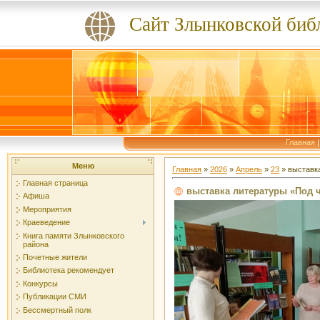
Сайт Злынковской биб
Главная
Меню
Главная
»
2026
»
Апрель
»
23
» выставк
Главная страница
выставка литературы «Под
Афиша
Мероприятия
Краеведение
Книга памяти Злынковского
района
Почетные жители
Библиотека рекомендует
Конкурсы
Публикации СМИ
Бессмертный полк