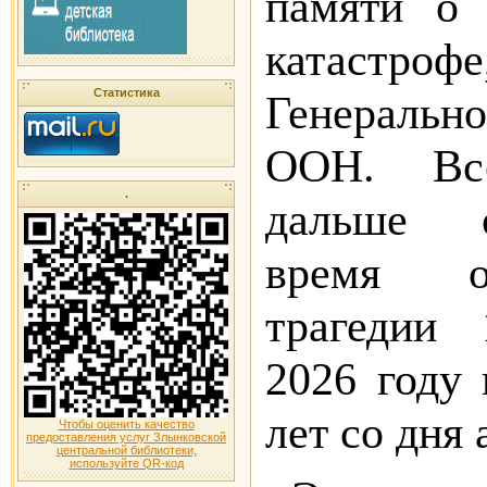
памяти о 
катастроф
Статистика
Генеральн
ООН. Вс
.
дальше о
время о
трагедии
2026 году 
лет со дня 
Чтобы оценить качество
предоставления услуг Злынковской
центральной библиотеки,
используйте QR-код