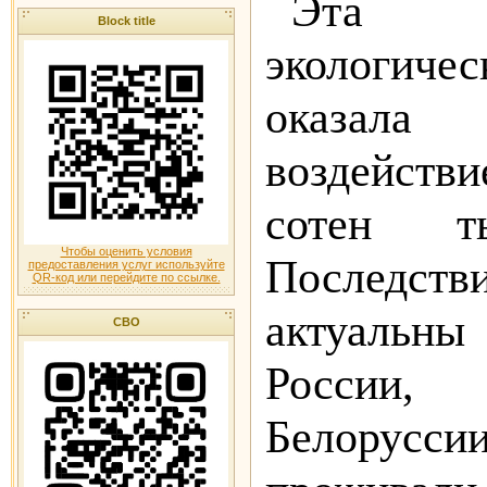
Эта 
Block title
экологичес
оказал
воздейств
сотен т
Чтобы оценить условия
Последс
предоставления услуг используйте
QR-код или перейдите по ссылке.
актуальн
СВО
России,
Белорусс