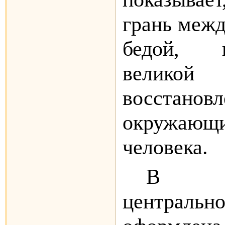
грань межд
бедой, 
велик
восстанов
окружаю
человека.
В Зл
центральн