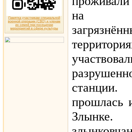
проживал
на рад
Памятка участникам специальной
военной операции (СВО) и членам
загрязнённ
их семей при посещении
мероприятий в сфере культуры
террит
участвовал
разруше
станции.
прошлась 
Злынк
злынковчан