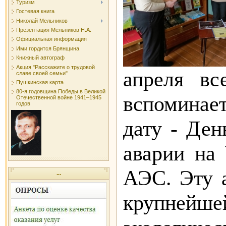
Туризм
Гостевая книга
Николай Мельников
Презентация Мельников Н.А.
Официальная информация
Ими гордится Брянщина
Книжный автограф
Акция "Расскажите о трудовой
апреля вс
славе своей семьи"
Пушкинская карта
80-я годовщина Победы в Великой
вспоминае
Отечественной войне 1941–1945
годов
дату - Ден
аварии на
АЭС. Эту 
...
крупнейше