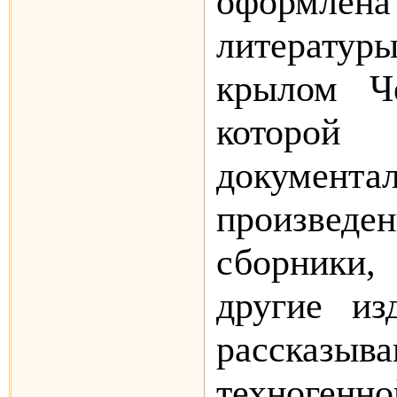
оформле
литератур
крылом Ч
которой 
документа
произвед
сборники,
другие из
расск
техногенно