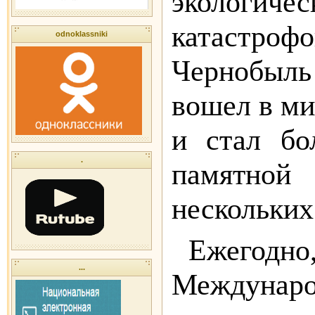
экологичес
катастро
odnoklassniki
Чернобы
вошел в м
и стал бо
.
памятно
нескольких
Ежегодн
...
Междуна