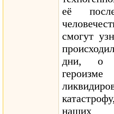
её после
человечес
смогут узн
происходи
дни, о 
героиз
ликвидиро
катастрофу
наших 