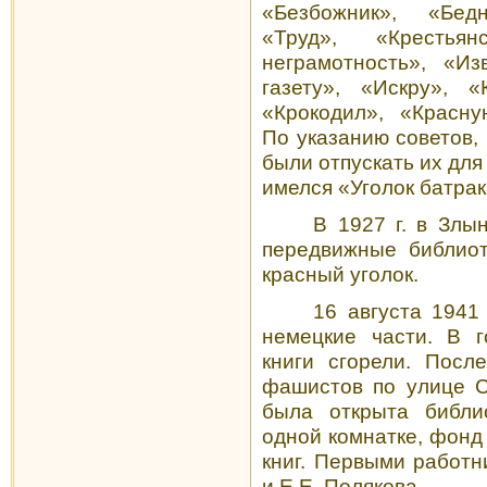
«Безбожник», «Бед
«Труд», «Кресть
неграмотность», «И
газету», «Искру», 
«Крокодил», «Красную
По указанию советов,
были отпускать их для
имелся «Уголок батрака
В
1927 г
. в Злы
передвижные библиот
красный уголок.
16 августа
1941 
немецкие части. В г
книги сгорели. Посл
фашистов по улице 
была открыта библи
одной комнатке, фонд
книг. Первыми работн
и Е.Е. Полякова.