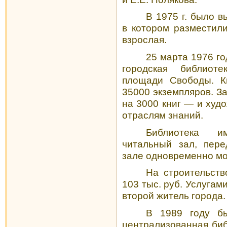
В
1975 г
. было в
в котором разместили
взрослая.
25 марта 1976 г
городская библиоте
площади Свободы. К
35000 экземп­ляров. З
на 3000 книг — и худ
отраслям знаний.
Библиотека и
читальный зал, пере
зале одновременно мог
На строительств
103 тыс. руб. Услугам
второй житель города.
В 1989 году бы
централизованная биб