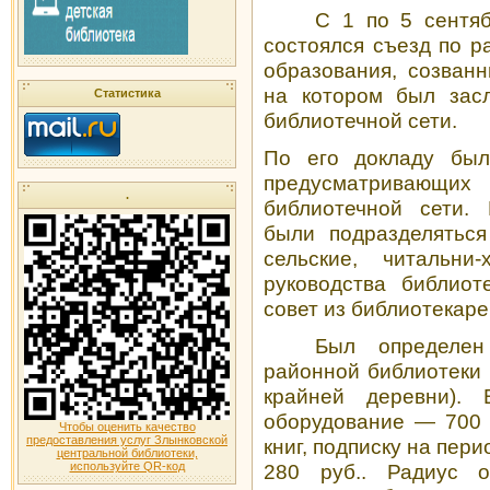
С 1 по 5 сентя
состоялся съезд по р
образования, созван
на котором был зас
Статистика
библиотечной сети.
По его докладу был
предусматривающи
.
библиотечной сети. 
были подраз­делятьс
сельские, читальн
руководства библио
совет из библиотекаре
Был определен
районной библиотеки 
крайней деревни).
оборудование — 700 
Чтобы оценить качество
предоставления услуг Злынковской
книг, подписку на пер
центральной библиотеки,
280 руб.. Радиус о
используйте QR-код