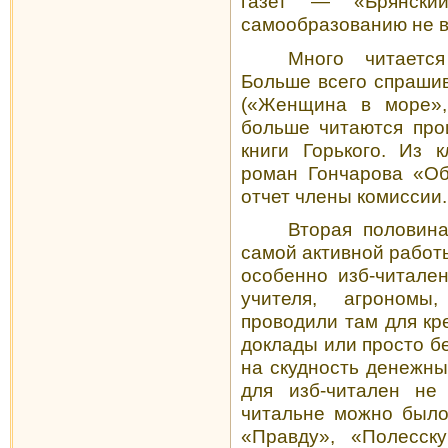
газет — «Брянски
самообразованию не 
Много читается
Больше всего спраши
(«Женщина в море»,
больше читают­ся пр
книги Горького. Из к
роман Гончарова «Об
отчет члены комиссии.
Вторая половина
самой активной работы
особенно изб-читале
учителя, аг­роном
проводили там для кре
доклады или просто б
на скудность денежны
для изб-читален не
читальне можно было
«Правду», «Полесску