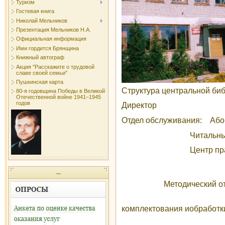
Туризм
Гостевая книга
Николай Мельников
Презентация Мельников Н.А.
Официальная информация
Ими гордится Брянщина
Книжный автограф
Акция "Расскажите о трудовой
славе своей семьи"
Пушкинская карта
Структура центральной биб
80-я годовщина Победы в Великой
Отечественной войне 1941–1945
годов
Директор
Отдел обслуживания:
Або
Читальный 
Центр правовой
...
Методический о
От
комплектования иобработк