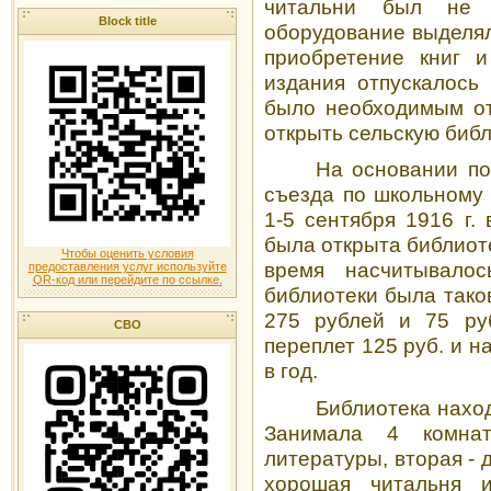
читальни был не 
Block title
оборудование выделял
приобретение книг и
издания отпускалось
было необ­ходимым о
открыть сельскую биб
На основании по
съезда по школьному
1-5 сентября
1916 г
.
была открыта библиоте
Чтобы оценить условия
время насчитывалос
предоставления услуг используйте
QR-код или перейдите по ссылке.
библиотеки была таков
275 рублей и 75 руб
СВО
переплет 125 руб. и н
в год.
Библиотека нахо
Занимала 4 комна
литературы, вторая -
хорошая читальня 