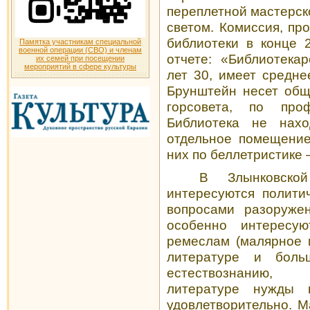
переплетной мастерск
све­том. Комиссия, п
библиотеки в конце 
Памятка участникам специальной
военной операции (СВО) и членам
отчете: «Библиотека
их семей при посещении
мероприятий в сфере культуры
лет 30, имеет средне
Брунштейн несет общ
горсовета, по проф
Библиотека не нахо
отдельное помещение
них по беллетристике 
В Злынковско
интересуются полити
вопросами разоружен
особенно интере­су
ремеслам (малярное 
литературе и боль
естествознанию, 
литературе нужды н
удовлетворительно. М