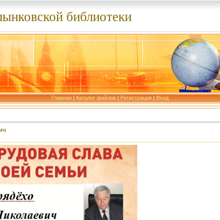
лынковской библиотеки
Главная
|
Каталог файлов
|
Регистрация
|
Вход
ич