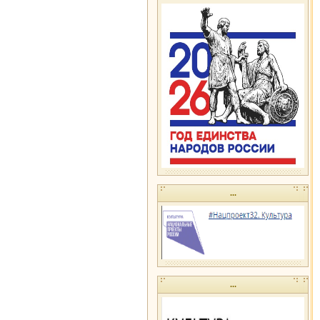
...
...