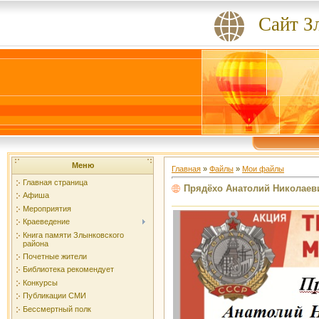
Сайт З
Меню
Главная
»
Файлы
»
Мои файлы
Главная страница
Прядёхо Анатолий Николаев
Афиша
Мероприятия
Краеведение
Книга памяти Злынковского
района
Почетные жители
Библиотека рекомендует
Конкурсы
Публикации СМИ
Бессмертный полк