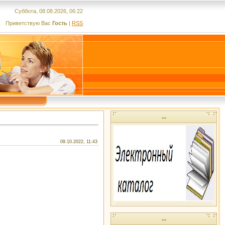
Суббота, 08.08.2026, 06:22
Приветствую Вас
Гость
|
RSS
...
09.10.2022, 11:43
...