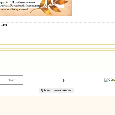
:
0.0
/
0