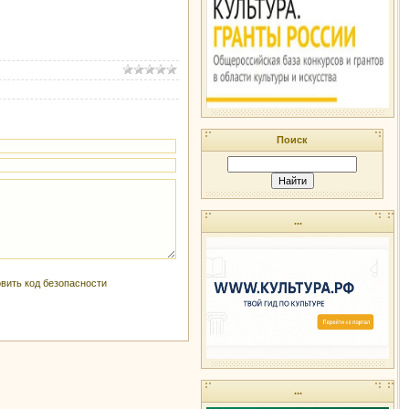
Поиск
...
...