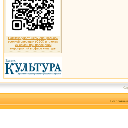
Памятка участникам специальной
военной операции (СВО) и членам
их семей при посещении
мероприятий в сфере культуры
Cop
Бесплатны