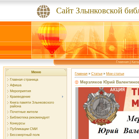
Сайт Злынковской биб
Главная
|
Ката
Меню
Главная
»
Статьи
»
Мои статьи
Главная страница
Мерзляков Юрий Валентино
Афиша
Мероприятия
Краеведение
Книга памяти Злынковского
района
Почетные жители
Библиотека рекомендует
Конкурсы
Публикации СМИ
Бессмертный полк