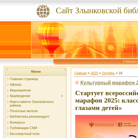
Сайт Злынковской биб
Главная
Меню
Главная
»
2025
»
Октябрь
»
16
Главная страница
Культурный марафон 
Афиша
Мероприятия
Стартует всеросси
Краеведение
марафон 2025: клас
Книга памяти Злынковского
района
глазами детей»
Почетные жители
Библиотека рекомендует
Конкурсы
Публикации СМИ
Бессмертный полк