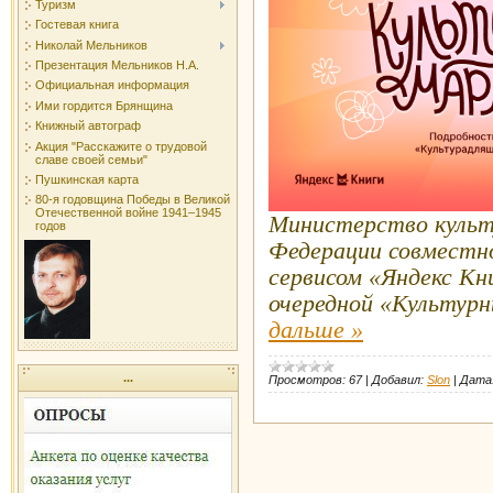
Туризм
Гостевая книга
Николай Мельников
Презентация Мельников Н.А.
Официальная информация
Ими гордится Брянщина
Книжный автограф
Акция "Расскажите о трудовой
славе своей семьи"
Пушкинская карта
80-я годовщина Победы в Великой
Отечественной войне 1941–1945
Министерство культ
годов
Федерации совместно
сервисом «Яндекс Кн
очередной «Культур
дальше »
...
Просмотров:
67
|
Добавил:
Slon
|
Дата