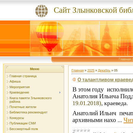
Сайт Злынковской биб
Главная
Меню
Главная
»
2025
»
Декабрь
»
05
Главная страница
О талантливом краеве
Афиша
Мероприятия
В этом году исполнил
Краеведение
Анатолия Ильича Под
Книга памяти Злынковского
района
19.01.2018)
, краеведа.
Почетные жители
Анатолий Ильич печата
Библиотека рекомендует
Конкурсы
архивными нахо
...
Чит
Публикации СМИ
Бессмертный полк