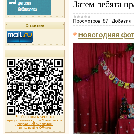
Затем ребята п
Просмотров:
87
|
Добавил:
Статистика
Новогодняя фот
.
Чтобы оценить качество
предоставления услуг Злынковской
центральной библиотеки,
используйте QR-код