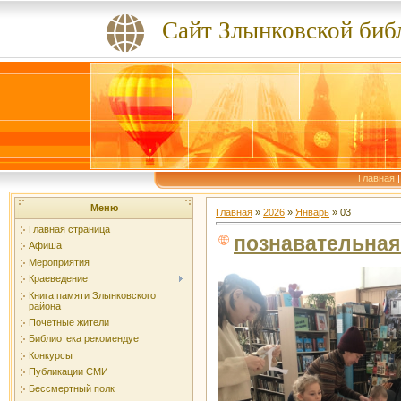
Сайт Злынковской биб
Главная
Меню
Главная
»
2026
»
Январь
»
03
Главная страница
познавательная
Афиша
Мероприятия
Краеведение
Книга памяти Злынковского
района
Почетные жители
Библиотека рекомендует
Конкурсы
Публикации СМИ
Бессмертный полк