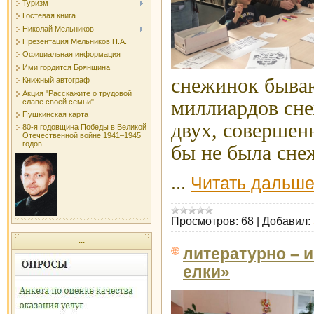
Туризм
Гостевая книга
Николай Мельников
Презентация Мельников Н.А.
Официальная информация
Ими гордится Брянщина
снежинок бываю
Книжный автограф
Акция "Расскажите о трудовой
миллиардов сн
славе своей семьи"
Пушкинская карта
двух, совершен
80-я годовщина Победы в Великой
Отечественной войне 1941–1945
годов
бы не была сне
...
Читать дальше
Просмотров:
68
|
Добавил:
...
литературно – 
елки»