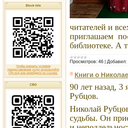
Block title
читателей и вс
приглашаем по
библиотеке. А 
Просмотров:
46
|
Добавил:
Чтобы оценить условия
предоставления услуг используйте
QR-код или перейдите по ссылке.
Книги о Никола
90 лет назад, 3
СВО
Рубцов.
Николай Рубцов 
судьбы. Он при
и неподдельност