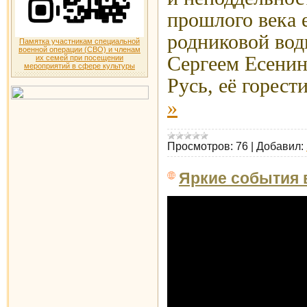
прошлого века е
родниковой во
Памятка участникам специальной
военной операции (СВО) и членам
Сергеем Есени
их семей при посещении
мероприятий в сфере культуры
Русь, её горест
»
Просмотров:
76
|
Добавил:
Яркие события 