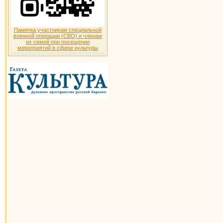
Памятка участникам специальной
военной операции (СВО) и членам
их семей при посещении
мероприятий в сфере культуры