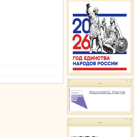
...
...