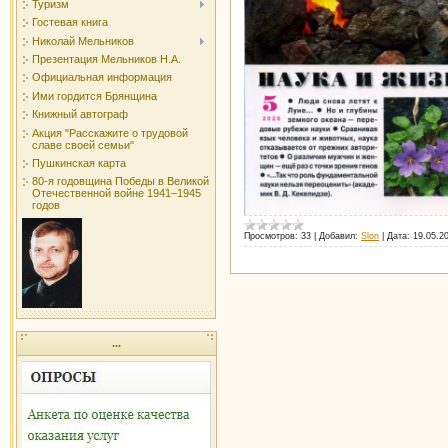
Туризм
Гостевая книга
Николай Мельников
Презентация Мельников Н.А.
Официальная информация
Ими гордится Брянщина
Книжный автограф
Акция "Расскажите о трудовой
славе своей семьи"
Пушкинская карта
80-я годовщина Победы в Великой
Отечественной войне 1941–1945
годов
Просмотров:
33
|
Добавил:
Slon
|
Дата:
19.05.2
...