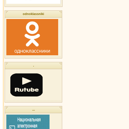
odnoklassniki
.
...