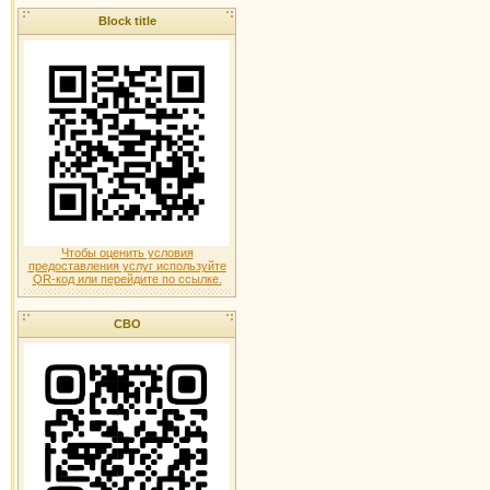
Block title
Чтобы оценить условия
предоставления услуг используйте
QR-код или перейдите по ссылке.
СВО