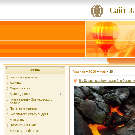
Сайт З
Меню
Главная
»
2026
»
Май
»
19
Главная страница
Библиографический обзор жу
Афиша
Мероприятия
Краеведение
Книга памяти Злынковского
района
Почетные жители
Библиотека рекомендует
Конкурсы
Публикации СМИ
Бессмертный полк