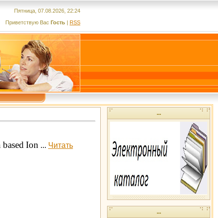
Пятница, 07.08.2026, 22:24
Приветствую Вас
Гость
|
RSS
...
n
based
Ion
...
Читать
...