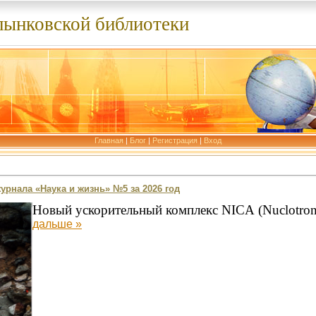
лынковской библиотеки
Главная
|
Блог
|
Регистрация
|
Вход
рнала «Наука и жизнь» №5 за 2026 год
Новый ускорительный комплекс
NICA
(
Nuclotro
дальше »