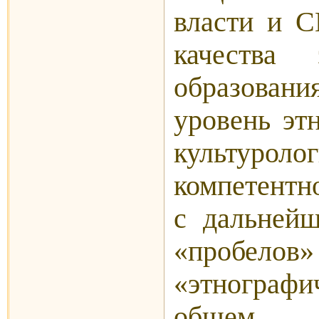
власти и 
качества э
образова
уровень эт
культуроло
компетентн
с дальней
«проб
«этнографи
общем