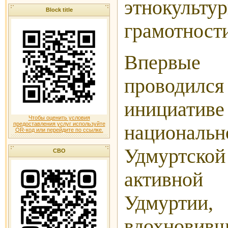
этнокульту
Block title
грамотност
Впервы
проводилс
инициатив
Чтобы оценить условия
предоставления услуг используйте
национал
QR-код или перейдите по ссылке.
Удмуртско
СВО
активно
Удмурти
вдохнови