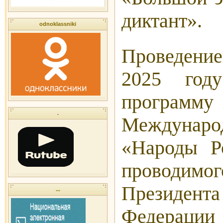
диктант».
odnoklassniki
Проведен
2025 год
программ
.
Международ
«Народы Р
проводимог
Президен
...
Федераци