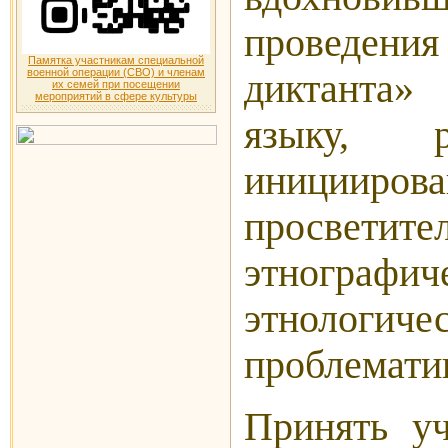
проведени
Памятка участникам специальной
военной операции (СВО) и членам
диктанта
их семей при посещении
мероприятий в сфере культуры
языку, 
инициирова
просветите
этногра
этнологиче
проблемати
Принять у