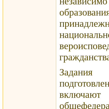
независим
образован
принадлежн
национальн
вероисп
гражданства
Задани
подготовлен
включаю
общефедер