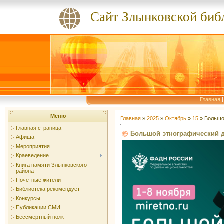
Сайт Злынковской биб
Главная
Меню
Главная
»
2025
»
Октябрь
»
15
» Большо
Главная страница
Большой этнографический д
Афиша
Мероприятия
Краеведение
Книга памяти Злынковского
района
Почетные жители
Библиотека рекомендует
Конкурсы
Публикации СМИ
Бессмертный полк