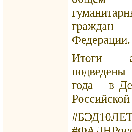
гуманита
граждан
Федерации.
Итоги а
подведены 
года – в Д
Российской
#БЭД10Л
#ФАДНРосс