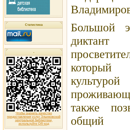
Владимиров
Большой э
Статистика
дикта
просветите
.
который
культур
проживающ
также поз
Чтобы оценить качество
общий
предоставления услуг Злынковской
центральной библиотеки,
используйте QR-код