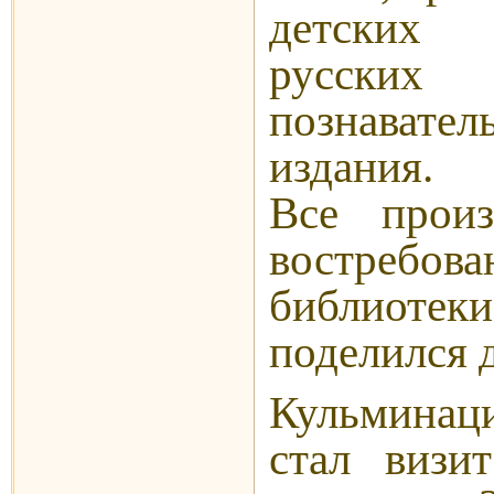
детских п
русских
познавате
издания. 
Все произ
востребов
библиотек
поделился 
Кульминац
стал визи