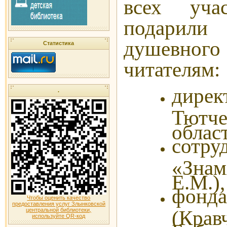
всех уча
подарил
душевного
Статистика
читателям:
дире
.
Тютч
облас
сотр
«Знам
Е.М.)
фонда
Чтобы оценить качество
предоставления услуг Злынковской
(Крав
центральной библиотеки,
используйте QR-код