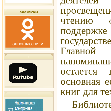
деятелей
просвещен
odnoklassniki
чтению «
подде
государств
Главной 
.
напоминани
остается 
основная е
книг для те
...
Библиот