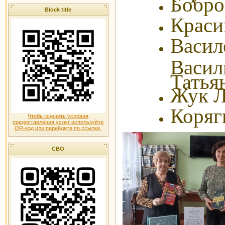
Бобро
Block title
Краси
Васил
Вас
Татья
Жук Л
Коряг
Чтобы оценить условия
предоставления услуг используйте
QR-код или перейдите по ссылке.
СВО