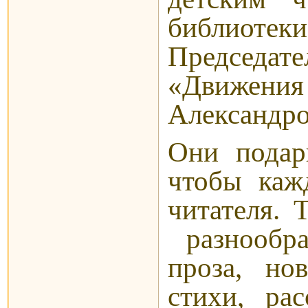
библиот
Председат
«Движе
Александро
Они подар
чтобы каж
читателя.
разнообра
проза, нов
стихи, ра