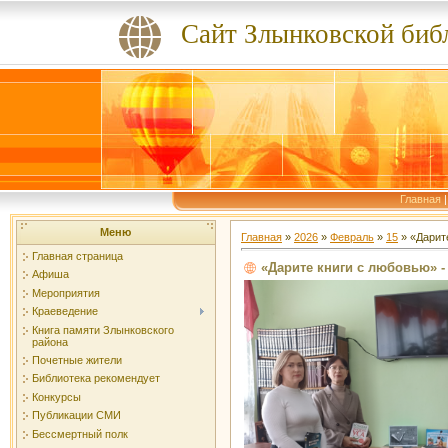
Сайт Злынковской биб
Главная
Меню
Главная
»
2026
»
Февраль
»
15
» «Дарит
Главная страница
«Дарите книги с любовью» -
Афиша
Мероприятия
Краеведение
Книга памяти Злынковского
района
Почетные жители
Библиотека рекомендует
Конкурсы
Публикации СМИ
Бессмертный полк