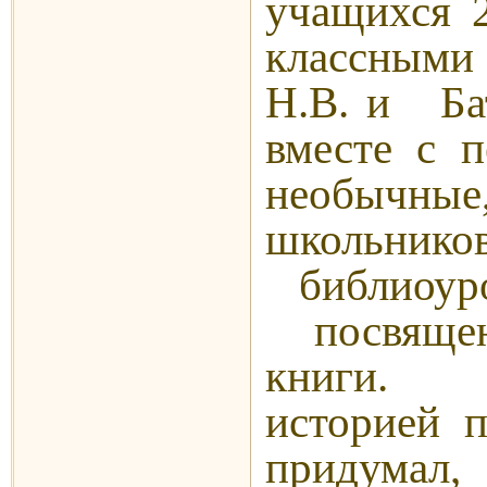
учащихся
классными
Н.В. и Ба
вместе с п
необычные
школьнико
библиоур
посвящен
книги. Р
историей п
придума