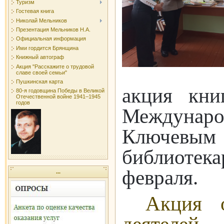
Туризм
Гостевая книга
Николай Мельников
Презентация Мельников Н.А.
Официальная информация
Ими гордится Брянщина
Книжный автограф
Акция "Расскажите о трудовой
славе своей семьи"
Пушкинская карта
акция кни
80-я годовщина Победы в Великой
Отечественной войне 1941–1945
годов
Междунаро
Ключевым 
библиотека
февраля.
...
Акция о