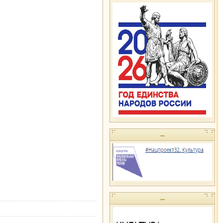
...
...