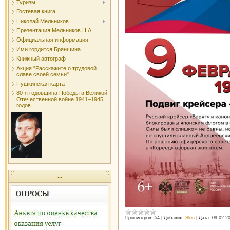
Туризм
Гостевая книга
Николай Мельников
Презентация Мельников Н.А.
Официальная информация
Ими гордится Брянщина
Книжный автограф
Акция "Расскажите о трудовой
славе своей семьи"
Пушкинская карта
80-я годовщина Победы в Великой
Отечественной войне 1941–1945
годов
...
Просмотров:
54
|
Добавил:
Slon
|
Дата:
09.02.2