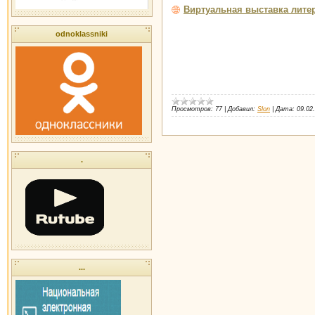
Виртуальная выставка лите
odnoklassniki
Просмотров:
77
|
Добавил:
Slon
|
Дата:
09.02
.
...