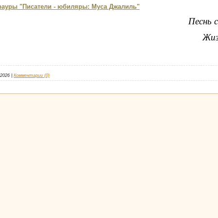
рауры "Писатели - юбиляры: Муса Джалиль"
Песнь 
Жиз
.2026
|
Комментарии (0)