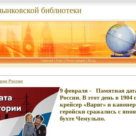
лынковской библиотеки
Главная
|
Блог
|
Регистрация
|
Вход
ории России
9 февраля - Памятная дат
России. В этот день в 1904
крейсер «Варяг» и канонер
геройски сражались с япон
бухте Чемульпо.