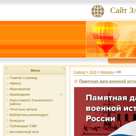
Сайт З
Меню
Главная
»
2026
»
Февраль
»
09
Главная страница
Памятная дата военной ист
Афиша
Мероприятия
Краеведение
Книга памяти Злынковского
района
Почетные жители
Библиотека рекомендует
Конкурсы
Публикации СМИ
Бессмертный полк