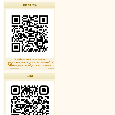
Block title
Чтобы оценить условия
предоставления услуг используйте
QR-код или перейдите по ссылке.
СВО