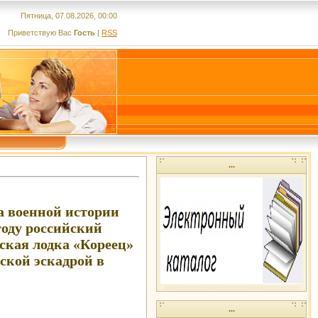
Пятница, 07.08.2026, 00:00
Приветствую Вас
Гость
|
RSS
...
а военной истории
 году российский
ская лодка «Кореец»
ской эскадрой в
...