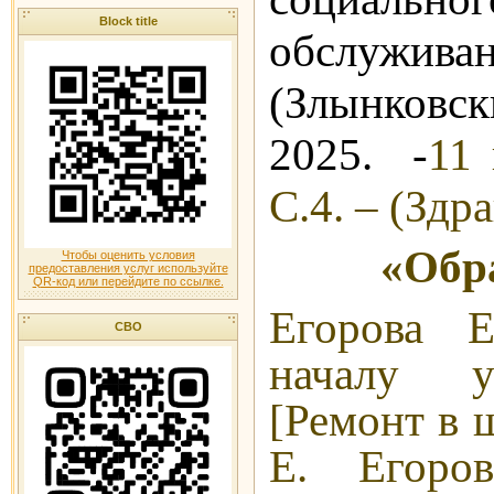
Block title
обслужив
(Злынковс
2025. -
11
С.4. – (Здр
«Обр
Чтобы оценить условия
предоставления услуг используйте
QR-код или перейдите по ссылке.
Егорова Е
СВО
началу у
[Ремонт в 
Е. Егор