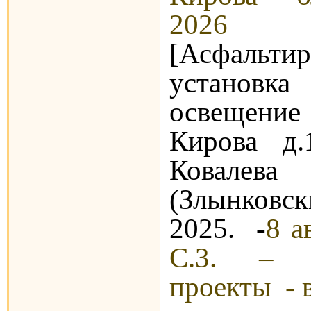
202
[Асфальти
установ
освещение 
Кирова д
Ковале
(Злынковс
2025. -
8 а
С.3. – (
проекты - в