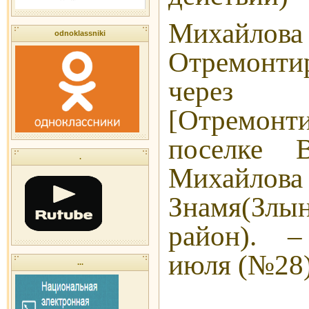
Михай
odnoklassniki
Отремонт
чере
[Отремонт
поселке 
.
Михай
Знамя(Злы
район). 
июля (№28).
...