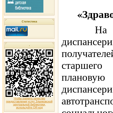
«Здрав
Статистика
На п
диспансери
.
получат
старшего
плановую
диспансер
автотрансп
Чтобы оценить качество
предоставления услуг Злынковской
центральной библиотеки,
используйте QR-код
социальног