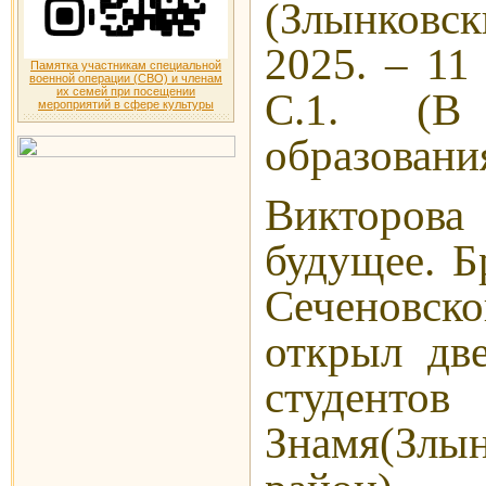
(Злынковс
2025. – 11
Памятка участникам специальной
военной операции (СВО) и членам
их семей при посещении
С.1. (В
мероприятий в сфере культуры
образования
Викторов
будущее. Б
Сеченовско
открыл дв
студе
Знамя(Злы