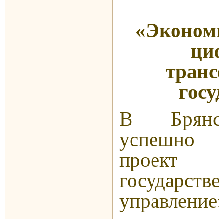
«Эконом
ци
тран
госу
В Брянс
успешно
проект
государств
управлен