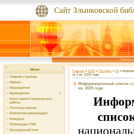
Сайт Злынковской биб
Главная
Меню
Главная
»
2025
»
Октябрь
»
09
» Информ
за 3 кв. 2025 года
Главная страница
Афиша
Информационный список ста
кв. 2025 года
Мероприятия
Краеведение
И
нфор
Книга памяти Злынковского
района
Почетные жители
списо
Библиотека рекомендует
Конкурсы
Публикации СМИ
национал
Бессмертный полк