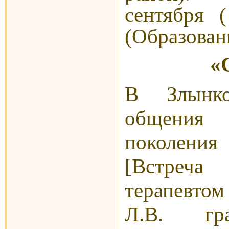
сентября (
(Образован
«
В Злынко
общени
поколени
[Встреча
терапевт
Л.В. гра