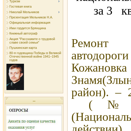
Туризм
за 3 к
Гостевая книга
Николай Мельников
Презентация Мельников Н.А.
Официальная информация
Ими гордится Брянщина
Книжный автограф
Ремон
Акция "Расскажите о трудовой
славе своей семьи"
Пушкинская карта
автодор
80-я годовщина Победы в Великой
Отечественной войне 1941–1945
годов
Кожан
Знамя(Злы
район). – 
(№27)
...
(Национал
действии)