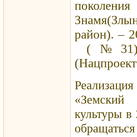
покол
Знамя(Злы
район). – 2
(№31).
(Нацпроект
Реализац
«Земски
культуры в
обращать