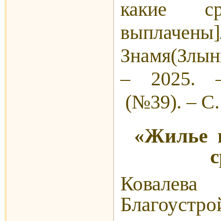
какие ср
выплачены]
Знамя(Злын
– 2025. 
(№39). – С.
«Жилье 
с
Кова
Благоустр