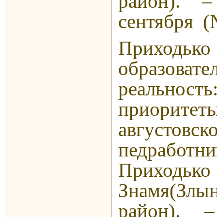
район). 
сентября (№
Приходь
образовате
реальнос
приорит
августовск
педрабо
Прихо
Знамя(Злы
район).