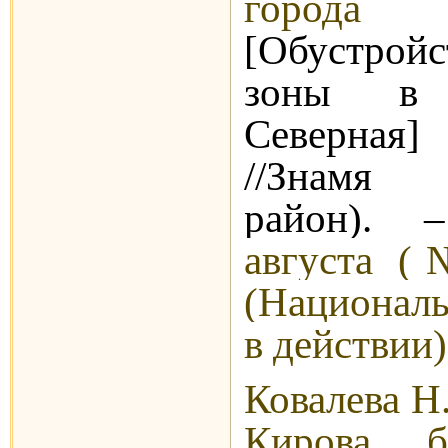
города 
[Обустройс
зоны в г
Северная] 
//Знамя 
район).
августа (
(Национал
в действии)
Ковалева Н
Кирова б