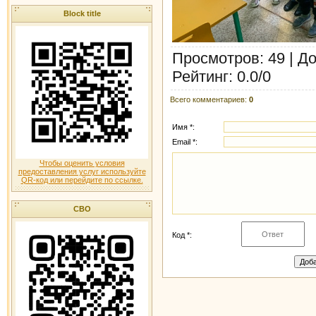
Block title
Просмотров
: 49 |
До
Рейтинг
:
0.0
/
0
Всего комментариев
:
0
Имя *:
Email *:
Чтобы оценить условия
предоставления услуг используйте
QR-код или перейдите по ссылке.
СВО
Код *: