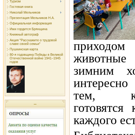
Туризм
Гостевая книга
Николай Мельников
Презентация Мельников Н.А.
Официальная информация
Ими гордится Брянщина
Книжный автограф
Акция "Расскажите о трудовой
приходо
славе своей семьи"
Пушкинская карта
животные
80-я годовщина Победы в Великой
Отечественной войне 1941–1945
годов
зимним х
интересно
тем, ка
готовятся 
...
каждого ест