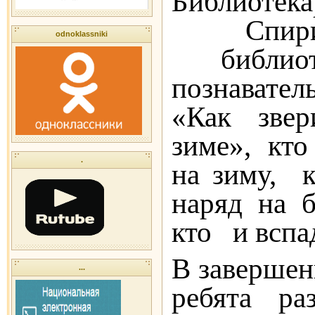
Библиотека
Спиридо
odnoklassniki
библиот
познават
«Как звер
зиме», кто
.
на зиму, к
наряд на б
кто и вспа
В завершен
...
ребята ра