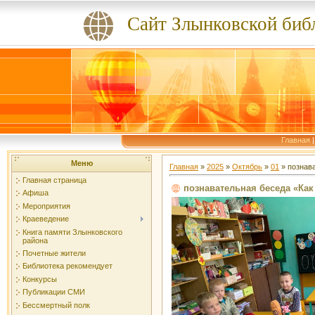
Сайт Злынковской биб
Главная
Меню
Главная
»
2025
»
Октябрь
»
01
» познава
Главная страница
познавательная беседа «Как
Афиша
Мероприятия
Краеведение
Книга памяти Злынковского
района
Почетные жители
Библиотека рекомендует
Конкурсы
Публикации СМИ
Бессмертный полк