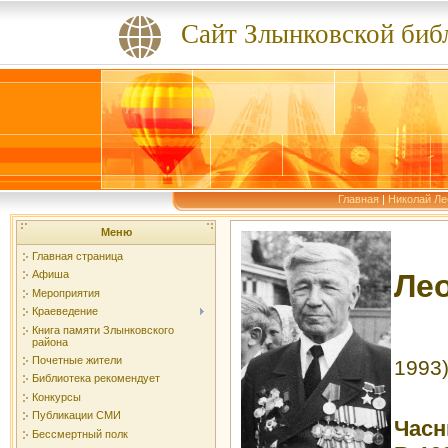
Сайт Злынковской биб
Главная
|
Николай Ле
Меню
Главная страница
Ле
Афиша
Мероприятия
Краеведение
Книга памяти Злынковского
района
Почетные жители
1993
Библиотека рекомендует
Конкурсы
Публикации СМИ
Часн
Бессмертный полк