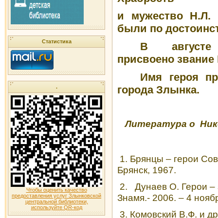
и мужество Н.Л.
были по достоинс
Статистика
В августе 
присвоено звание 
Имя героя п
города Злынка.
.
Литература о Ник
1. Брянцы – герои Сов
Брянск, 1967.
2.
Дунаев О. Герои – 
Чтобы оценить качество
Знамя.- 2006. – 4 ноябр
предоставления услуг Злынковской
центральной библиотеки,
используйте QR-код
3. Комовский В.Ф. и д