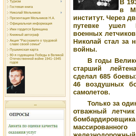
В 19
Туризм
Гостевая книга
в М
Николай Мельников
институт. Через д
Презентация Мельников Н.А.
Официальная информация
путевке ушел Б
Ими гордится Брянщина
военных летчиков
Книжный автограф
Николай стал за н
Акция "Расскажите о трудовой
славе своей семьи"
войны.
Пушкинская карта
80-я годовщина Победы в Великой
В годы Велик
Отечественной войне 1941–1945
годов
старший лейте
сделал 685 боевы
46 воздушных бо
самолетов.
Только за оди
...
отважный летчик
бомбардировщ
массирован
железнодорожный