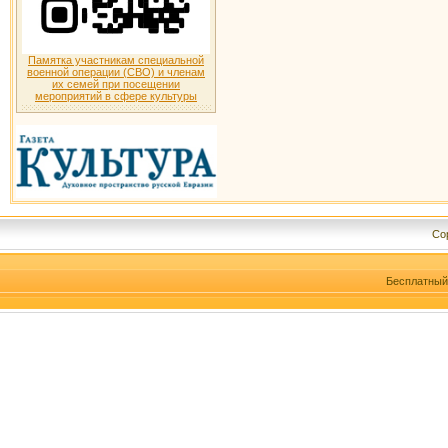
Памятка участникам специальной
военной операции (СВО) и членам
их семей при посещении
мероприятий в сфере культуры
Cop
Бесплатны