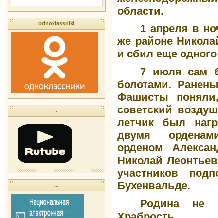
области.
odnoklassniki
1 апреля в н
же районе Никола
и сбил еще одного
7 июля сам 
болотами. Ранены
Фашисты поняли
советский воздуш
.
летчик был нагр
двумя орденам
орденом Алексан
Николай Леонтьев
участников под
Бухенвальде.
...
Родина не 
Храбрость