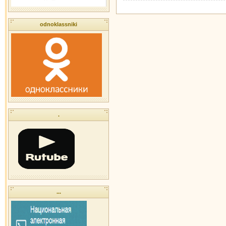
odnoklassniki
.
...