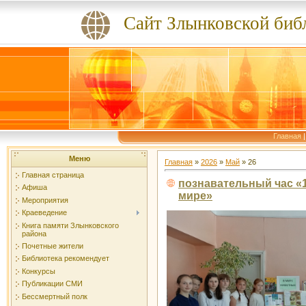
Сайт Злынковской биб
Главная
Меню
Главная
»
2026
»
Май
»
26
Главная страница
познавательный час «
Афиша
мире»
Мероприятия
Краеведение
Книга памяти Злынковского
района
Почетные жители
Библиотека рекомендует
Конкурсы
Публикации СМИ
Бессмертный полк