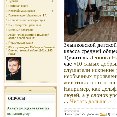
Туризм
Гостевая книга
Николай Мельников
Презентация Мельников Н.А.
Официальная информация
Ими гордится Брянщина
Книжный автограф
Акция "Расскажите о трудовой
славе своей семьи"
Пушкинская карта
Злынковской детской
80-я годовщина Победы в Великой
класса средней общ
Отечественной войне 1941–1945
годов
1(учитель
Леонова Н
час
«10 самых добры
слушатели искренне 
необычных проявлен
животных по отноше
Например, как дель
...
людей, а у слонов ур
...
Читать дальше »
Просмотров:
25
|
Добавил:
Slon
|
Дата: