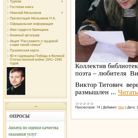
Туризм
Гостевая книга
Николай Мельников
Презентация Мельников Н.А.
Официальная информация
Ими гордится Брянщина
Книжный автограф
Акция "Расскажите о трудовой
славе своей семьи"
Пушкинская карта
80-я годовщина Победы в Великой
Отечественной войне 1941–1945
годов
Коллектив библиотек
поэта – любителя Ви
Виктор Титович вере
размышлен
...
Читать
...
Просмотров:
74
|
Добавил:
Slon
|
Дата: