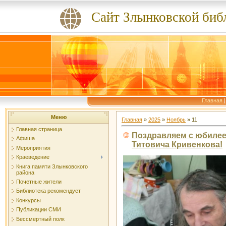
Сайт Злынковской биб
Главная
Меню
Главная
»
2025
»
Ноябрь
»
11
Главная страница
Поздравляем с юбилее
Афиша
Титовича Кривенкова!
Мероприятия
Краеведение
Книга памяти Злынковского
района
Почетные жители
Библиотека рекомендует
Конкурсы
Публикации СМИ
Бессмертный полк