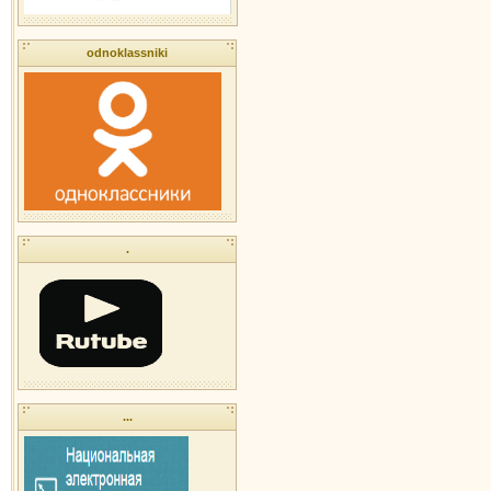
odnoklassniki
.
...