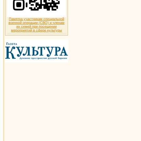
Памятка участникам специальной
военной операции (СВО) и членам
их семей при посещении
мероприятий в сфере культуры