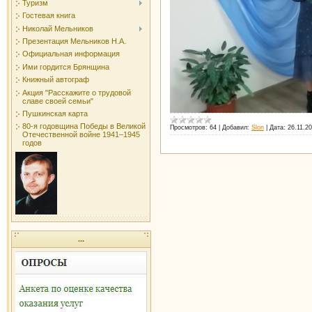
Туризм
Гостевая книга
Николай Мельников
Презентация Мельников Н.А.
Официальная информация
Ими гордится Брянщина
Книжный автограф
Акция "Расскажите о трудовой
славе своей семьи"
Пушкинская карта
80-я годовщина Победы в Великой
Просмотров:
64
|
Добавил:
Slon
|
Дата:
26.11.2
Отечественной войне 1941–1945
годов
...