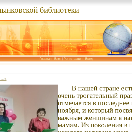
лынковской библиотеки
Главная
|
Блог
|
Регистрация
|
Вход
я…»
В нашей стране ест
очень трогательный пра
отмечается в последнее
ноября, и который пос
важным женщинам в на
мамам. Из поколения в 