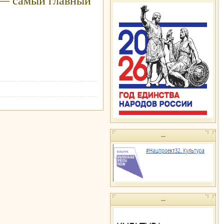
 — самый главный
...
...