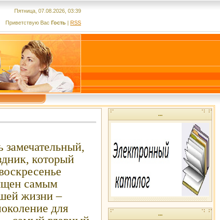
Пятница, 07.08.2026, 03:39
Приветствую Вас
Гость
|
RSS
...
ь замечательный,
здник, который
 воскресенье
вящен самым
шей жизни –
поколение для
...