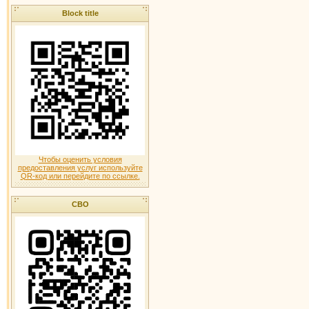
Block title
Чтобы оценить условия
предоставления услуг используйте
QR-код или перейдите по ссылке.
СВО