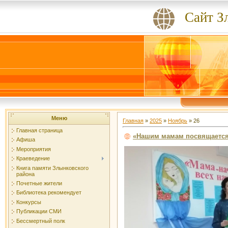
Сайт З
Меню
Главная
»
2025
»
Ноябрь
»
26
Главная страница
«Нашим мамам посвящаетс
Афиша
Мероприятия
Краеведение
Книга памяти Злынковского
района
Почетные жители
Библиотека рекомендует
Конкурсы
Публикации СМИ
Бессмертный полк