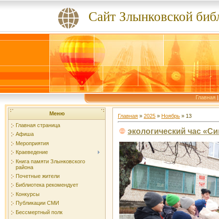
Сайт Злынковской биб
Главная
Меню
Главная
»
2025
»
Ноябрь
»
13
Главная страница
экологический час «Си
Афиша
Мероприятия
Краеведение
Книга памяти Злынковского
района
Почетные жители
Библиотека рекомендует
Конкурсы
Публикации СМИ
Бессмертный полк