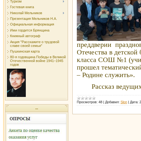
Туризм
Гостевая книга
Николай Мельников
Презентация Мельников Н.А.
Официальная информация
Ими гордится Брянщина
Книжный автограф
Акция "Расскажите о трудовой
преддверии праздно
славе своей семьи"
Отечества в детской 
Пушкинская карта
80-я годовщина Победы в Великой
класса СОШ №1 (учи
Отечественной войне 1941–1945
годов
прошел тематический
– Родине служить».
Рассказ ведущи
Просмотров:
48
|
Добавил:
Slon
|
Дата:
...