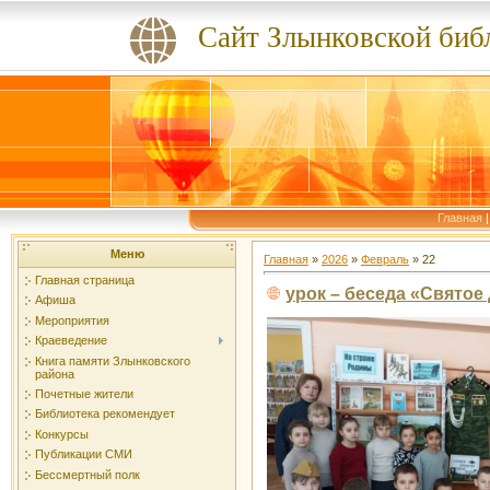
Сайт Злынковской биб
Главная
Меню
Главная
»
2026
»
Февраль
»
22
Главная страница
урок – беседа «Святое
Афиша
Мероприятия
Краеведение
Книга памяти Злынковского
района
Почетные жители
Библиотека рекомендует
Конкурсы
Публикации СМИ
Бессмертный полк